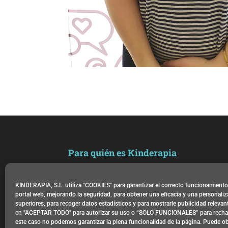
Para quién es Kinderapia
Kinderapia es un centro de
psicología infantil, juvenil y de
adultos, neuropsicología, terapia
KINDERAPIA, S.L. utiliza "COOKIES" para garantizar el correcto funcionamient
ocupacional y educación
portal web, mejorando la seguridad, para obtener una eficacia y una personali
especializada en La Garriga
superiores, para recoger datos estadísticos y para mostrarle publicidad releva
(Barcelona). Ofrecemos atención
en "ACEPTAR TODO" para autorizar su uso o “SOLO FUNCIONALES” para rechaz
individualizada a niños,
este caso no podemos garantizar la plena funcionalidad de la página. Puede o
adolescentes y familias de toda la