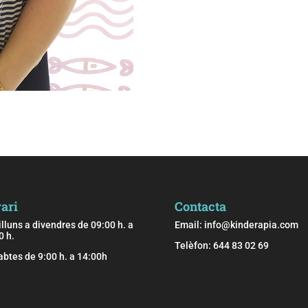
ari
Contacta
illuns a divendres de 09:00 h. a
Email:
info@kinderapia.com
0 h.
Telèfon: 644 83 02 69
abtes de 9:00 h. a 14:00h