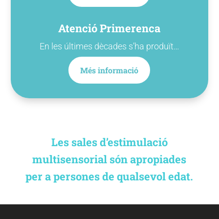
Atenció Primerenca
En les últimes dècades s’ha produït…
Més informació
Les sales d’estimulació
multisensorial són apropiades
per a persones de qualsevol edat.