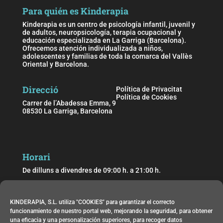
Para quién es Kinderapia
Kinderapia es un centro de psicología infantil, juvenil y
de adultos, neuropsicología, terapia ocupacional y
educación especializada en La Garriga (Barcelona).
Ofrecemos atención individualizada a niños,
adolescentes y familias de toda la comarca del Vallès
Oriental y Barcelona.
Direcció
Política de Privacitat
Política de Cookies
Carrer de l’Abadessa Emma, 9
08530 La Garriga, Barcelona
Horari
De dilluns a divendres de 09:00 h. a 21:00 h.
Dissabtes de 9:00 h. a 14:00h
KINDERAPIA, S.L. utiliza "COOKIES" para garantizar el correcto
funcionamiento de nuestro portal web, mejorando la seguridad, para obtener
Contacta
una eficacia y una personalización superiores, para recoger datos