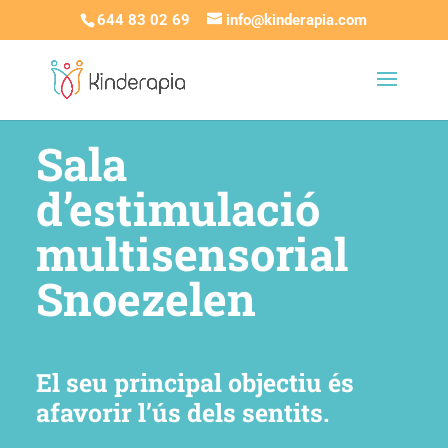
644 83 02 69
info@kinderapia.com
Sala
d’estimulació
multisensorial
Snoezelen
El seu principal objectiu és
afavorir l’ús dels sentits.