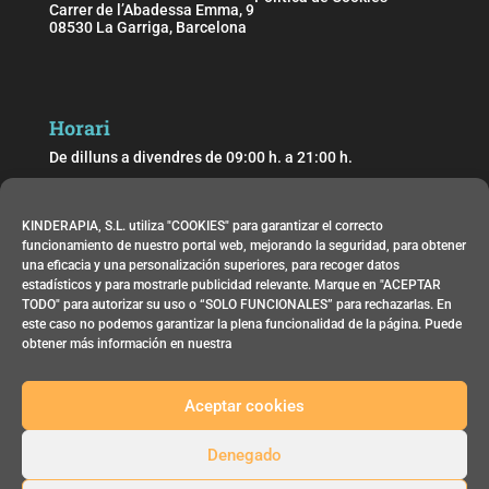
Carrer de l’Abadessa Emma, 9
08530 La Garriga, Barcelona
Horari
De dilluns a divendres de 09:00 h. a 21:00 h.
Dissabtes de 9:00 h. a 14:00h
KINDERAPIA, S.L. utiliza "COOKIES" para garantizar el correcto
funcionamiento de nuestro portal web, mejorando la seguridad, para obtener
Contacta
una eficacia y una personalización superiores, para recoger datos
Email:
info@kinderapia.com
estadísticos y para mostrarle publicidad relevante. Marque en "ACEPTAR
TODO" para autorizar su uso o “SOLO FUNCIONALES” para rechazarlas. En
Telèfon: 644 83 02 69
este caso no podemos garantizar la plena funcionalidad de la página. Puede
obtener más información en nuestra
Aceptar cookies
Denegado