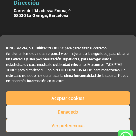
Dirección
Carrer de l’Abadessa Emma, 9
08530 La Garriga, Barcelona
Horario
KINDERAPIA, S.L. utiliza "COOKIES" para garantizar el correcto
De lunes a viernes de 09:00 h. a 21:00 h.
funcionamiento de nuestro portal web, mejorando la seguridad, para obtener
una eficacia y una personalización superiores, para recoger datos
estadísticos y para mostrarle publicidad relevante. Marque en "ACEPTAR
Contacta
TODO" para autorizar su uso o “SOLO FUNCIONALES” para rechazarlas. En
este caso no podemos garantizar la plena funcionalidad de la página. Puede
Email:
info@kinderapia.com
obtener más información en nuestra
Teléfono: 644 83 02 69
Aceptar cookies
Denegado
Ver preferencias
Kinderapia 2026 -
Aviso Legal
-
Política de Privacidad
-
Política de