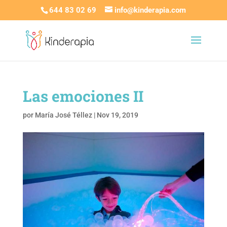
644 83 02 69
info@kinderapia.com
Las emociones II
por
María José Téllez
|
Nov 19, 2019