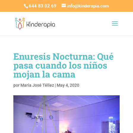
644 83 02 69
info@kinderapia.com
Enuresis Nocturna: Qué
pasa cuando los niños
mojan la cama
por
María José Téllez
|
May 4, 2020