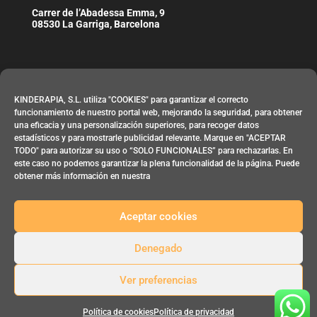
Carrer de l’Abadessa Emma, 9
08530 La Garriga, Barcelona
Horario
KINDERAPIA, S.L. utiliza "COOKIES" para garantizar el correcto
De lunes a viernes de 09:00 h. a 21:00 h.
funcionamiento de nuestro portal web, mejorando la seguridad, para obtener
una eficacia y una personalización superiores, para recoger datos
estadísticos y para mostrarle publicidad relevante. Marque en "ACEPTAR
Contacta
TODO" para autorizar su uso o “SOLO FUNCIONALES” para rechazarlas. En
este caso no podemos garantizar la plena funcionalidad de la página. Puede
Email:
info@kinderapia.com
obtener más información en nuestra
Teléfono: 644 83 02 69
Aceptar cookies
Denegado
Ver preferencias
Kinderapia 2026 -
Aviso Legal
-
Política de Privacidad
-
Política de
Cookies
Política de cookies
Política de privacidad