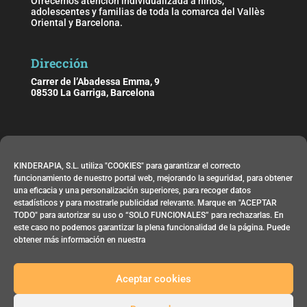
Ofrecemos atención individualizada a niños,
adolescentes y familias de toda la comarca del Vallès
Oriental y Barcelona.
Dirección
Carrer de l’Abadessa Emma, 9
08530 La Garriga, Barcelona
Horario
KINDERAPIA, S.L. utiliza "COOKIES" para garantizar el correcto
De lunes a viernes de 09:00 h. a 21:00 h.
funcionamiento de nuestro portal web, mejorando la seguridad, para obtener
una eficacia y una personalización superiores, para recoger datos
estadísticos y para mostrarle publicidad relevante. Marque en "ACEPTAR
Contacta
TODO" para autorizar su uso o “SOLO FUNCIONALES” para rechazarlas. En
este caso no podemos garantizar la plena funcionalidad de la página. Puede
Email:
info@kinderapia.com
obtener más información en nuestra
Teléfono: 644 83 02 69
Aceptar cookies