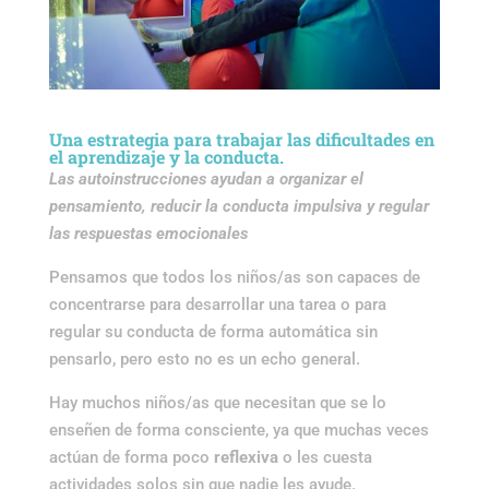
Una estrategia para trabajar las dificultades en
el aprendizaje y la conducta.
Las autoinstrucciones ayudan a organizar el
pensamiento, reducir la conducta impulsiva y regular
las respuestas emocionales
Pensamos que todos los niños/as son capaces de
concentrarse para desarrollar una tarea o para
regular su conducta de forma automática sin
pensarlo, pero esto no es un echo general.
Hay muchos niños/as que necesitan que se lo
enseñen de forma consciente, ya que muchas veces
actúan de forma poco
reflexiva
o les cuesta
actividades solos sin que nadie les ayude.